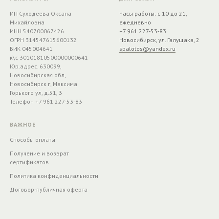
ИП Суходеева Оксана
Часы работы: с 10 до 21,
Михайловна
ежедневно
ИНН 540700067426
+7 961 227-53-83
ОГРН 314547615600132
Новосибирск, ул. Галущака, 2
БИК 045004641
spalotos@yandex.ru
к\с 30101810500000000641
Юр.адрес. 630099,
Новосибирская обл,
Новосибирск г, Максима
Горького ул, д.51, 3
Телефон +7 961 227-53-83
ВАЖНОЕ
Способы оплаты
Получение и возврат
сертификатов
Политика конфиденциальности
Договор-публичная оферта