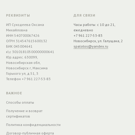
РЕКВИЗИТЫ
ДЛЯ СВЯЗИ
ИП Суходеева Оксана
Часы работы: с 10 до 21,
Михайловна
ежедневно
ИНН 540700067426
+7 961 227-53-83
ОГРН 314547615600132
Новосибирск, ул. Галущака, 2
БИК 045004641
spalotos@yandex.ru
к\с 30101810500000000641
Юр.адрес. 630099,
Новосибирская обл,
Новосибирск г, Максима
Горького ул, д.51, 3
Телефон +7 961 227-53-83
ВАЖНОЕ
Способы оплаты
Получение и возврат
сертификатов
Политика конфиденциальности
Договор-публичная оферта