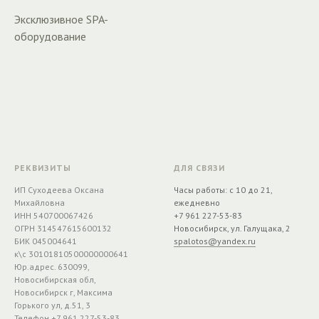
Эксклюзивное SPA-
оборудование
РЕКВИЗИТЫ
ДЛЯ СВЯЗИ
ИП Суходеева Оксана
Часы работы: с 10 до 21,
Михайловна
ежедневно
ИНН 540700067426
+7 961 227-53-83
ОГРН 314547615600132
Новосибирск, ул. Галущака, 2
БИК 045004641
spalotos@yandex.ru
к\с 30101810500000000641
Юр.адрес. 630099,
Новосибирская обл,
Новосибирск г, Максима
Горького ул, д.51, 3
Телефон +7 961 227-53-83