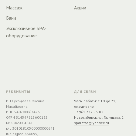
Массаж
Акции
Бани
Эксклюзивное SPA-
оборудование
РЕКВИЗИТЫ
ДЛЯ СВЯЗИ
ИП Суходеева Оксана
Часы работы: с 10 до 21,
Михайловна
ежедневно
ИНН 540700067426
+7 961 227-53-83
ОГРН 314547615600132
Новосибирск, ул. Галущака, 2
БИК 045004641
spalotos@yandex.ru
к\с 30101810500000000641
Юр.адрес. 630099,