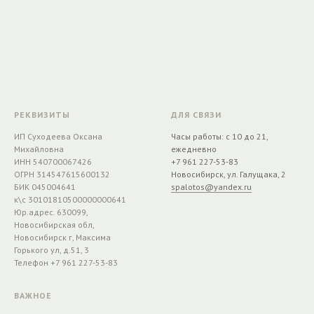
РЕКВИЗИТЫ
ДЛЯ СВЯЗИ
ИП Суходеева Оксана
Часы работы: с 10 до 21,
Михайловна
ежедневно
ИНН 540700067426
+7 961 227-53-83
ОГРН 314547615600132
Новосибирск, ул. Галущака, 2
БИК 045004641
spalotos@yandex.ru
к\с 30101810500000000641
Юр.адрес. 630099,
Новосибирская обл,
Новосибирск г, Максима
Горького ул, д.51, 3
Телефон +7 961 227-53-83
ВАЖНОЕ