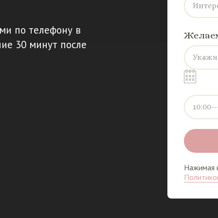
Интер
ми по телефону в
Желаем
ние 30 минут после
Укажи
10:00—
Нажимая к
Политико