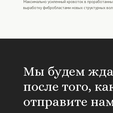
Максимально усиленный кровоток в проработанных
выработку фибробластами новых структурных воло
Мы будем жда
после того, ка
отправите нам