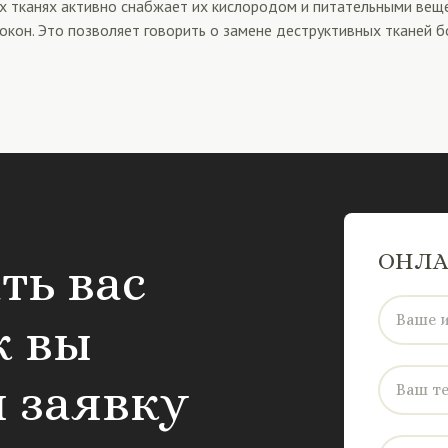
 тканях активно снабжает их кислородом и питательными веще
кон. Это позволяет говорить о замене деструктивных тканей 
ОНЛА
ть вас
Ваше 
к вы
 заявку
Ваш т